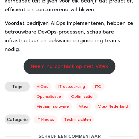
kerncapaciteit blijven voor elk bedrijf dat proactief,
efficiënt en concurrerend wil blijven.
Voordat bedrijven AIOps implementeren, hebben ze
betrouwbare DevOps-processen, schaalbare
infrastructuur en bekwame engineering teams
nodig.
Neem nu contact op met Vitex
Tags
AIOps
IT outsourcing
ITO
Optimalisatie
Optimization
Vietnam software
Vitex
Vitex Nederland
Categorie
IT Nieuws
Tech Inzichten
SCHRIJF EEN COMMENTAAR