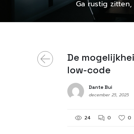
Ga rustig zitten
De mogelijkhei
low-code
Dante Bui
december 25, 2025
24
0
0