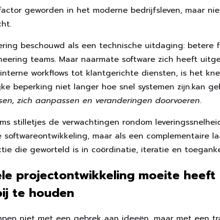
factor geworden in het moderne bedrijfsleven, maar nie
ht.
vering beschouwd als een technische uitdaging: betere 
ineering teams. Maar naarmate software zich heeft uitge
 interne workflows tot klantgerichte diensten, is het kn
jke beperking niet langer hoe snel systemen zijn.kan 
sen, zich aanpassen en veranderingen doorvoeren
.
rms stilletjes de verwachtingen rondom leveringssnelheid
le softwareontwikkeling, maar als een complementaire l
ctie die geworteld is in coördinatie, iteratie en toeganke
le projectontwikkeling moeite heef
bij te houden
pen niet met een gebrek aan ideeën, maar met een tra