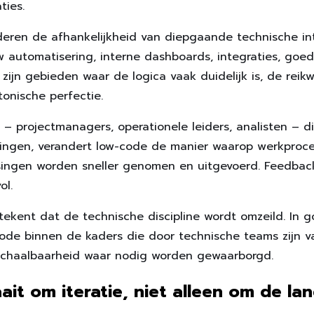
ties.
eren de afhankelijkheid van diepgaande technische in
w automatisering, interne dashboards, integraties, goe
t zijn gebieden waar de logica vaak duidelijk is, de reik
tonische perfectie.
 – projectmanagers, operationele leiders, analisten – d
ingen, verandert low-code de manier waarop werkproc
issingen worden sneller genomen en uitgevoerd. Feedbac
ol.
betekent dat de technische discipline wordt omzeild. In
de binnen de kaders die door technische teams zijn v
n schaalbaarheid waar nodig worden gewaarborgd.
aait om iteratie, niet alleen om de lan