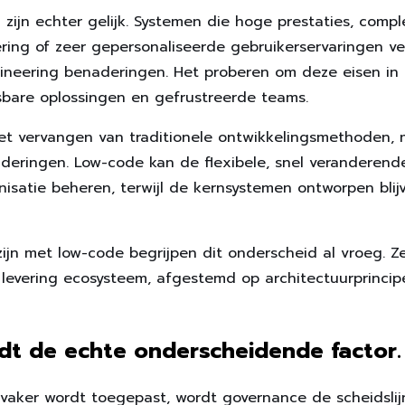
 zijn echter gelijk. Systemen die hoge prestaties, comp
ng of zeer gepersonaliseerde gebruikerservaringen ver
gineering benaderingen. Het proberen om deze eisen in 
tsbare oplossingen en gefrustreerde teams.
 het vervangen van traditionele ontwikkelingsmethoden,
eringen. Low-code kan de flexibele, snel veranderende
nisatie beheren, terwijl de kernsystemen ontworpen bli
zijn met low-code begrijpen dit onderscheid al vroeg. Z
evering ecosysteem, afgestemd op architectuurprincipe
t de echte onderscheidende factor.
vaker wordt toegepast, wordt governance de scheidsli