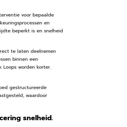
terventie voor bepaalde
dkeuringsprocessen en
wijdte beperkt is en snelheid
irect te laten deelnemen
essen binnen een
k Loops worden korter.
 goed gestructureerde
astgesteld, waardoor
cering snelheid.