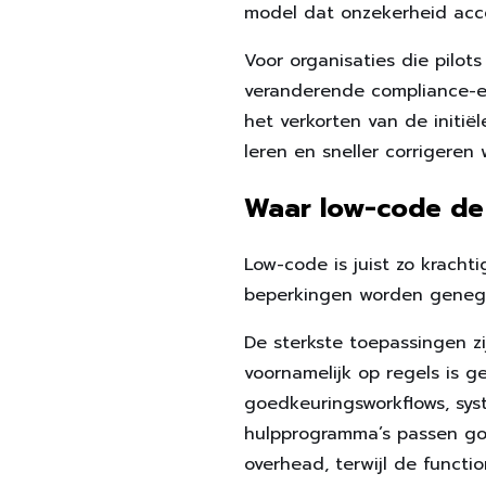
model dat onzekerheid acce
Voor organisaties die pilot
veranderende compliance-ei
het verkorten van de initië
leren en sneller corrigeren 
Waar low-code de 
Low-code is juist zo krach
beperkingen worden geneg
De sterkste toepassingen zi
voornamelijk op regels is g
goedkeuringsworkflows, sys
hulpprogramma’s passen goe
overhead, terwijl de functio