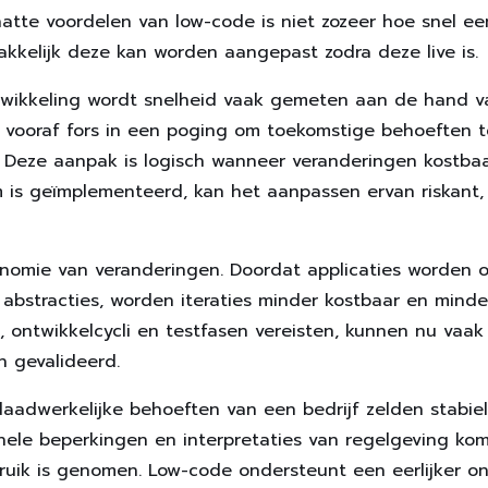
tte voordelen van low-code is niet zozeer hoe snel ee
kkelijk deze kan worden aangepast zodra deze live is.
ntwikkeling wordt snelheid vaak gemeten aan de hand va
n vooraf fors in een poging om toekomstige behoeften te
Deze aanpak is logisch wanneer veranderingen kostbaar
m is geïmplementeerd, kan het aanpassen ervan riskant,
nomie van veranderingen. Doordat applicaties worden
 abstracties, worden iteraties minder kostbaar en mind
, ontwikkelcycli en testfasen vereisten, kunnen nu vaa
 gevalideerd.
daadwerkelijke behoeften van een bedrijf zelden stabiel 
nele beperkingen en interpretaties van regelgeving kom
ruik is genomen. Low-code ondersteunt een eerlijker o