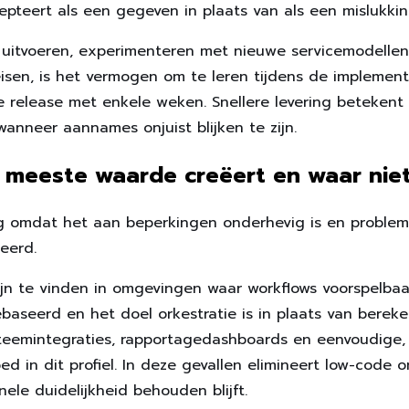
pteert als een gegeven in plaats van als een mislukkin
s uitvoeren, experimenteren met nieuwe servicemodellen
sen, is het vermogen om te leren tijdens de implement
le release met enkele weken. Snellere levering betekent
wanneer aannames onjuist blijken te zijn.
meeste waarde creëert en waar niet
tig omdat het aan beperkingen onderhevig is en problem
eerd.
jn te vinden in omgevingen waar workflows voorspelbaar
ebaseerd en het doel orkestratie is in plaats van bereke
teemintegraties, rapportagedashboards en eenvoudige, 
d in dit profiel. In deze gevallen elimineert low-code 
nele duidelijkheid behouden blijft.