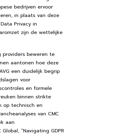
opese bedrijven ervoor
eren, in plaats van deze
Data Privacy in
aromzet zijn de wettelijke
g providers beweren te
nnen aantonen hoe deze
 AVG een duidelijk begrip
ndslagen voor
controles en formele
reuken binnen strikte
n op technisch en
 brancheanalyses van CMC
ek aan
C Global, “Navigating GDPR