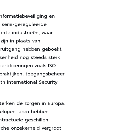
formatiebeveiliging en
of semi-gereguleerde
ante industrieën, waar
ijn in plaats van
vooruitgang hebben geboekt
ssenheid nog steeds sterk
ertificeringen zoals ISO
rpraktijken, toegangsbeheer
th International Security
terken de zorgen in Europa.
gelopen jaren hebben
ntractuele geschillen
sche onzekerheid vergroot