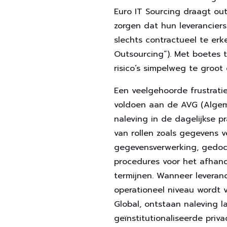
Euro IT Sourcing draagt ​​o
zorgen dat hun leveranciers
slechts contractueel te er
Outsourcing”). Met boetes t
risico’s simpelweg te groot
Een veelgehoorde frustrati
voldoen aan de AVG (Alge
naleving in de dagelijkse p
van rollen zoals gegevens 
gegevensverwerking, gedoc
procedures voor het afhand
termijnen. Wanneer leveran
operationeel niveau wordt v
Global, ontstaan ​​naleving
geïnstitutionaliseerde priv