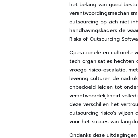
het belang van goed bestuur
verantwoordingsmechanisme
outsourcing op zich niet in
handhavingskaders de waarg
Risks of Outsourcing Softwa
Operationele en culturele v
tech organisaties hechten 
vroege risico-escalatie, m
levering culturen de nadruk 
onbedoeld leiden tot onde
verantwoordelijkheid volledi
deze verschillen het vertro
outsourcing risico’s wijze
voor het succes van langdur
Ondanks deze uitdagingen i