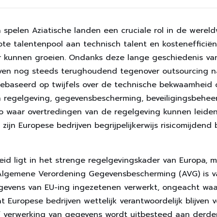
spelen Aziatische landen een cruciale rol in de wereld
ote talentenpool aan technisch talent en kostenefficiën
er kunnen groeien. Ondanks deze lange geschiedenis van
jven nog steeds terughoudend tegenover outsourcing na
ebaseerd op twijfels over de technische bekwaamheid 
n regelgeving, gegevensbescherming, beveiligingsbehee
o waar overtredingen van de regelgeving kunnen leiden 
ijn Europese bedrijven begrijpelijkerwijs risicomijdend 
id ligt in het strenge regelgevingskader van Europa,
lgemene Verordening Gegevensbescherming (AVG) is va
gevens van EU-ing ingezetenen verwerkt, ongeacht waa
t Europese bedrijven wettelijk verantwoordelijk blijven v
f verwerking van gegevens wordt uitbesteed aan derde