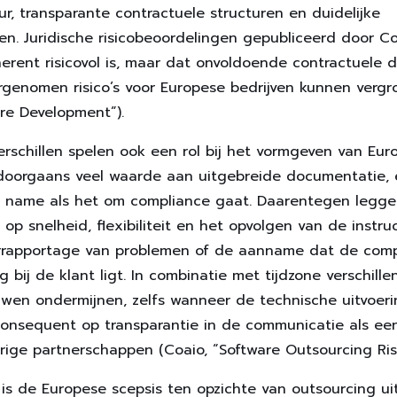
, transparante contractuele structuren en duidelijke
n. Juridische risicobeoordelingen gepubliceerd door C
herent risicovol is, maar dat onvoldoende contractuele 
enomen risico’s voor Europese bedrijven kunnen vergro
re Development”).
erschillen spelen ook een rol bij het vormgeven van Eur
doorgaans veel waarde aan uitgebreide documentatie, 
et name als het om compliance gaat. Daarentegen legg
op snelheid, flexibiliteit en het opvolgen van de instruc
rrapportage van problemen of de aanname dat de comp
g bij de klant ligt. In combinatie met tijdzone verschil
uwen ondermijnen, zelfs wanneer de technische uitvoerin
n consequent op transparantie in de communicatie als e
ige partnerschappen (Coaio, “Software Outsourcing Risk
s de Europese scepsis ten opzichte van outsourcing uit