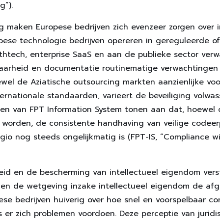
g”).
maken Europese bedrijven zich evenzeer zorgen over in
ropese technologie bedrijven opereren in gereguleerde 
lthtech, enterprise SaaS en aan de publieke sector verw
baarheid en documentatie routinematige verwachtingen z
Hoewel de Aziatische outsourcing markten aanzienlijke 
ernationale standaarden, varieert de beveiliging volwa
ten van FPT Information System tonen aan dat, hoewel c
r worden, de consistente handhaving van veilige codee
gio nog steeds ongelijkmatig is (FPT-IS, “Compliance wi
eid en de bescherming van intellectueel eigendom vers
den de wetgeving inzake intellectueel eigendom de af
ese bedrijven huiverig over hoe snel en voorspelbaar co
 er zich problemen voordoen. Deze perceptie van juridi