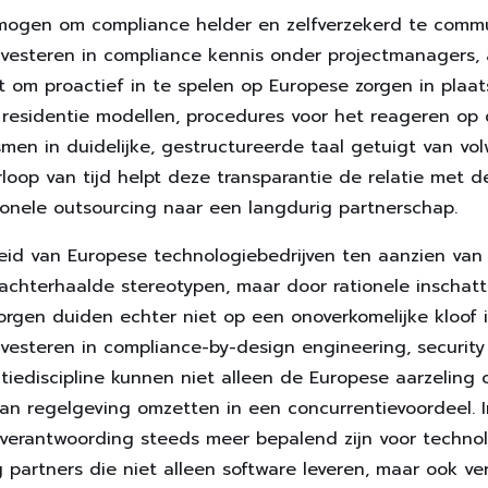
ermogen om compliance helder en zelfverzekerd te commu
nvesteren in compliance kennis onder projectmanagers, 
at om proactief in te spelen op Europese zorgen in plaat
residentie modellen, procedures voor het reageren op
en in duidelijke, gestructureerde taal getuigt van vo
rloop van tijd helpt deze transparantie de relatie met de
ionele outsourcing naar een langdurig partnerschap.
d van Europese technologiebedrijven ten aanzien van 
achterhaalde stereotypen, maar door rationele inschat
zorgen duiden echter niet op een onoverkomelijke kloof i
nvesteren in compliance-by-design engineering, securit
tiediscipline kunnen niet alleen de Europese aarzeling
an regelgeving omzetten in een concurrentievoordeel. I
verantwoording steeds meer bepalend zijn voor technolo
 partners die niet alleen software leveren, maar ook ve