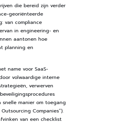
ijven die bereid zijn verder
ance-georiënteerde
ng: van compliance
ervan in engineering- en
 kunnen aantonen hoe
nt planning en
 met name voor SaaS-
 door volwaardige interne
strategieën, verwerven
 beveiligingsprocedures
en snelle manier om toegang
T Outsourcing Companies”).
fvinken van een checklist