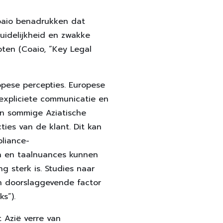
oaio benadrukken dat
duidelijkheid en zwakke
ten (Coaio, “Key Legal
opese percepties. Europese
expliciete communicatie en
en sommige Aziatische
ties van de klant. Dit kan
liance-
len en taalnuances kunnen
g sterk is. Studies naar
en doorslaggevende factor
s”).
 Azië verre van