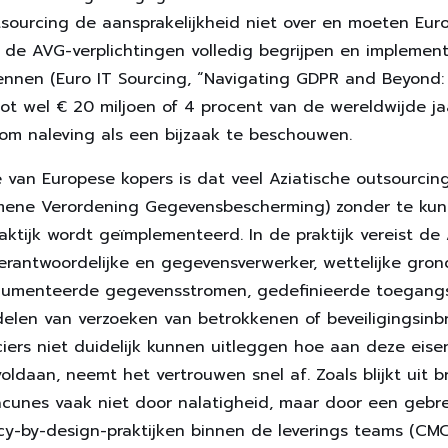
utsourcing de aansprakelijkheid niet over en moeten Eur
 de AVG-verplichtingen volledig begrijpen en implement
kennen (Euro IT Sourcing, “Navigating GDPR and Beyond: 
ot wel € 20 miljoen of 4 procent van de wereldwijde ja
 om naleving als een bijzaak te beschouwen.
e van Europese kopers is dat veel Aziatische outsourcin
mene Verordening Gegevensbescherming) zonder te ku
raktijk wordt geïmplementeerd. In de praktijk vereist de
verantwoordelijke en gegevensverwerker, wettelijke gro
umenteerde gegevensstromen, gedefinieerde toegangs
elen van verzoeken van betrokkenen of beveiligingsinb
ciers niet duidelijk kunnen uitleggen hoe aan deze eise
oldaan, neemt het vertrouwen snel af. Zoals blijkt uit
 lacunes vaak niet door nalatigheid, maar door een gebr
acy-by-design-praktijken binnen de leverings teams (CM