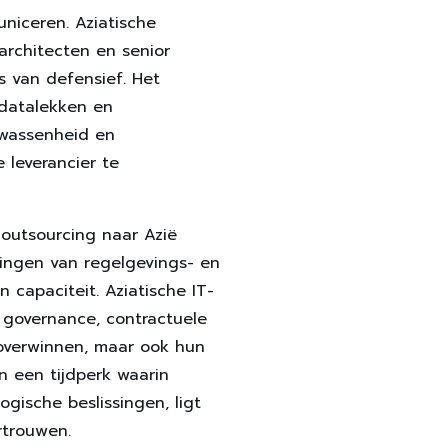
niceren. Aziatische
architecten en senior
s van defensief. Het
 datalekken en
lwassenheid en
 leverancier te
outsourcing naar Azië
tingen van regelgevings- en
n capaciteit. Aziatische IT-
y governance, contractuele
 overwinnen, maar ook hun
n een tijdperk waarin
gische beslissingen, ligt
rtrouwen.