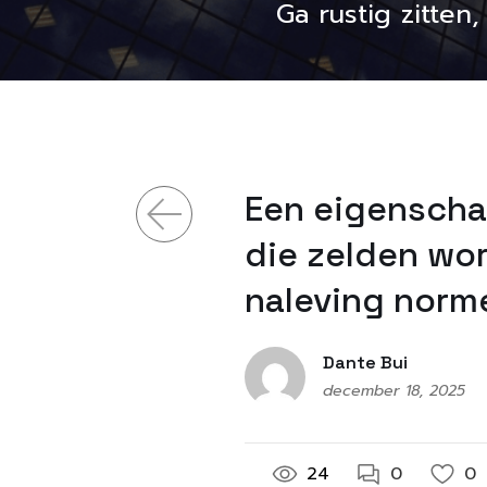
Ga rustig zitten
Een eigenscha
die zelden wo
naleving norm
Dante Bui
december 18, 2025
24
0
0