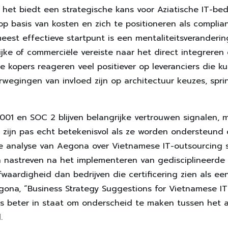
 het biedt een strategische kans voor Aziatische IT-bedr
op basis van kosten en zich te positioneren als compli
eest effectieve startpunt is een mentaliteitsveranderi
jke of commerciële vereiste naar het direct integreren 
se kopers reageren veel positiever op leveranciers die
erwegingen van invloed zijn op architectuur keuzes, spri
7001 en SOC 2 blijven belangrijke vertrouwen signalen,
e zijn pas echt betekenisvol als ze worden ondersteund
 de analyse van Aegona over Vietnamese IT-outsourcing 
en nastreven na het implementeren van gedisciplineerde
waardigheid dan bedrijven die certificering zien als e
egona, “Business Strategy Suggestions for Vietnamese I
ds beter in staat om onderscheid te maken tussen het a
.