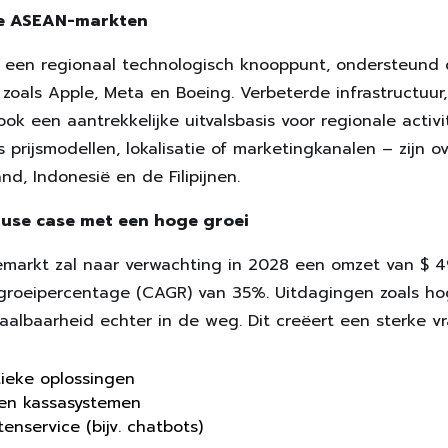
de ASEAN-markten
t een regionaal technologisch knooppunt, ondersteund 
 zoals Apple, Meta en Boeing. Verbeterde infrastructuu
k een aantrekkelijke uitvalsbasis voor regionale activit
s prijsmodellen, lokalisatie of marketingkanalen – zijn
d, Indonesië en de Filipijnen.
 use case met een hoge groei
arkt zal naar verwachting in 2028 een omzet van $ 49,
 groeipercentage (CAGR) van 35%. Uitdagingen zoals ho
aalbaarheid echter in de weg. Dit creëert een sterke v
ieke oplossingen
 en kassasystemen
enservice (bijv. chatbots)