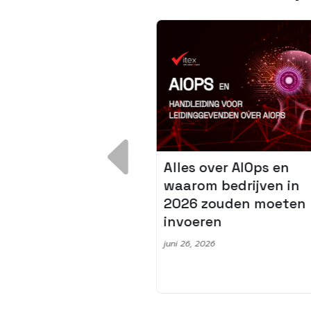
overzicht: Een
Alles over AIOps en
tform van hoge
waarom bedrijven in
it opleveren
2026 zouden moeten
trenge eisen
invoeren
juni 26, 2026