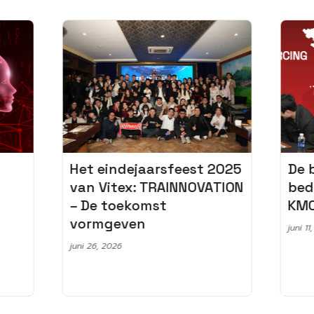
Het eindejaarsfeest 2025
De 
van Vitex: TRAINNOVATION
bed
– De toekomst
KMO
vormgeven
juni 11
juni 26, 2026