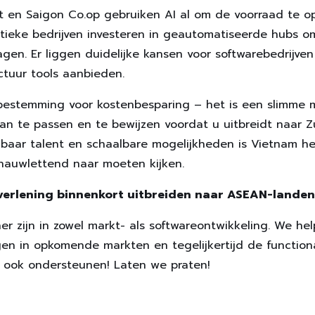
rt en Saigon Co.op gebruiken AI al om de voorraad te opt
istieke bedrijven investeren in geautomatiseerde hubs om
gen. Er liggen duidelijke kansen voor softwarebedrijven
ctuur tools aanbieden.
n bestemming voor kostenbesparing – het is een slimme
aan te passen en te bewijzen voordat u uitbreidt naar Z
aalbaar talent en schaalbare mogelijkheden is Vietnam 
 nauwlettend naar moeten kijken.
tverlening binnenkort uitbreiden naar ASEAN-landen
er zijn in zowel markt- als softwareontwikkeling. We he
gen in opkomende markten en tegelijkertijd de function
u ook ondersteunen! Laten we praten!