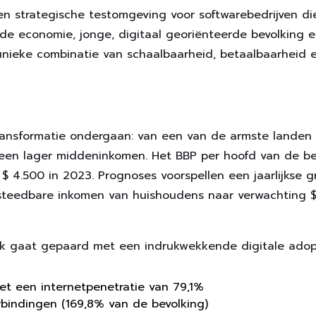
n strategische testomgeving voor softwarebedrijven die
nde economie, jonge, digitaal georiënteerde bevolking e
 unieke combinatie van schaalbaarheid, betaalbaarheid 
ransformatie ondergaan: van een van de armste landen 
en lager middeninkomen. Het BBP per hoofd van de be
 $ 4.500 in 2023. Prognoses voorspellen een jaarlijkse g
steedbare inkomen van huishoudens naar verwachting $
 gaat gepaard met een indrukwekkende digitale adopt
met een internetpenetratie van 79,1%
rbindingen (169,8% van de bevolking)