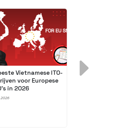
beste Vietnamese ITO-
Van asset-gedrev
rijven voor Europese
software-gedreve
’s in 2026
volgende grote
verschuiving voor
, 2026
logistiek in 2026
januari 6, 2026