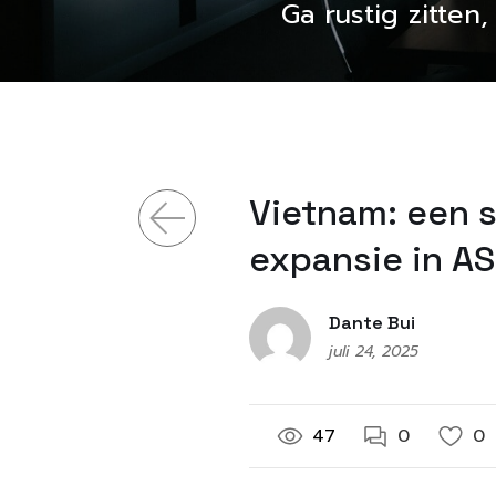
Ga rustig zitten
Vietnam: een s
expansie in A
Dante Bui
juli 24, 2025
47
0
0