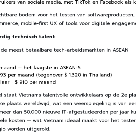
bruikers van sociale media, met TikTok en Facebook als
chtbare bodem voor het testen van softwareproducten,
mmerce, mobile-first UX of tools voor digitale engagem
rdig technisch talent
 de meest betaalbare tech-arbeidsmarkten in ASEAN:
 maand — het laagste in ASEAN-5
593 per maand (tegenover $ 1.320 in Thailand)
elaar: ~$ 910 per maand
 staat Vietnams talentvolle ontwikkelaars op de 2e pla
e plaats wereldwijd, wat een weerspiegeling is van e
meer dan 50.000 nieuwe IT-afgestudeerden per jaar ku
iële kosten — wat Vietnam ideaal maakt voor het teste
io worden uitgerold.