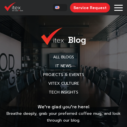
Service Request
Blog
ALL BLOGS
IT NEWS
PROJECTS & EVENTS
VITEX CULTURE
TECH INSIGHTS
We’re glad you’re here!
Breathe deeply, grab your preferred coffee mug, and look
through our blog.