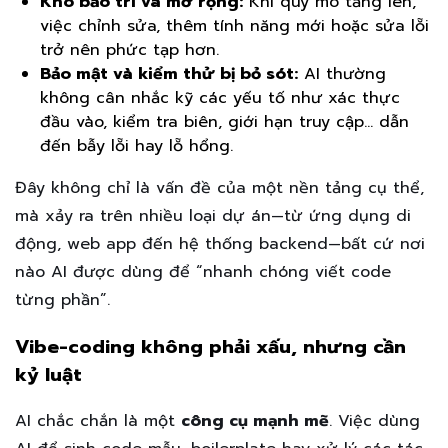
Khó bảo trì và mở rộng:
Khi quy mô tăng lên,
việc chỉnh sửa, thêm tính năng mới hoặc sửa lỗi
trở nên phức tạp hơn.
Bảo mật và kiểm thử bị bỏ sót:
AI thường
không cân nhắc kỹ các yếu tố như xác thực
đầu vào, kiểm tra biên, giới hạn truy cập… dẫn
đến bẫy lỗi hay lỗ hổng.
Đây không chỉ là vấn đề của một nền tảng cụ thể,
mà xảy ra trên nhiều loại dự án—từ ứng dụng di
động, web app đến hệ thống backend—bất cứ nơi
nào AI được dùng để “nhanh chóng viết code
từng phần”.
Vibe-coding không phải xấu, nhưng cần
kỷ luật
AI chắc chắn là một
công cụ mạnh mẽ
. Việc dùng